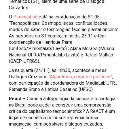
Temáticos (ST), além de uma série de Diálogos
Cruzados.
O
PimentaLab
está na coordenação do ST-05:
“Tecnopolíticas, Cosmopoliticas: conflitualidades,
modos de saber e tecnologias face ao plantationceno”.
As sessões do ST começam no dia 23.11 e têm
coordenação de Henrique Parra
(Unifesp/Pimentalab/Lavits) ; Alana Moraes (Museu
Nacional-UFRJ/Pimentalab/Lavits) e Rafael Malhão
(GAEP-UFRGS).
Já na quarta (24/11), às 18h30, acontece a mesa
Diálogos Cruzados
“Algoritmos, corpos e políticas”
,
com participação da coordenadora do MediaLab.UFRJ
Fernanda Bruno e Letícia Cesarino (UFSC).
React –
Como a antropologia da ciência e tecnologia
no Brasil pode ajudar a construir uma compreensão
crítica do capitalismo tecnocientífico? A ReACT é um
lugar de encontro que busca repovoar nossa
imaginação, com possíveis diálogos cruzados,