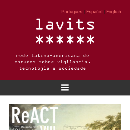
Skip
to
Português
|
Español
|
English
content
rede latino-americana de
estudos sobre vigilância,
tecnologia e sociedade