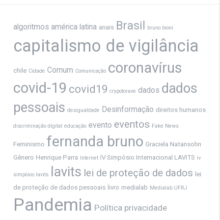
Brasil
algoritmos
américa latina
anais
bruno bioni
capitalismo de vigilância
coronavírus
Comum
chile
Cidade
Comunicação
covid-19
dados
covid19
dados
crypotorave
pessoais
Desinformação
direitos humanos
desigualdade
eventos
evento
discriminação digital
educação
Fake News
fernanda bruno
Feminismo
Graciela Natansohn
Gênero
Henrique Parra
IV Simpósio Internacional LAVITS
Internet
iv
lavits
lei de proteção de dados
lei
simpósio lavits
de proteção de dados pessoais
livro
medialab
Medialab.UFRJ
Pandemia
Política
privacidade