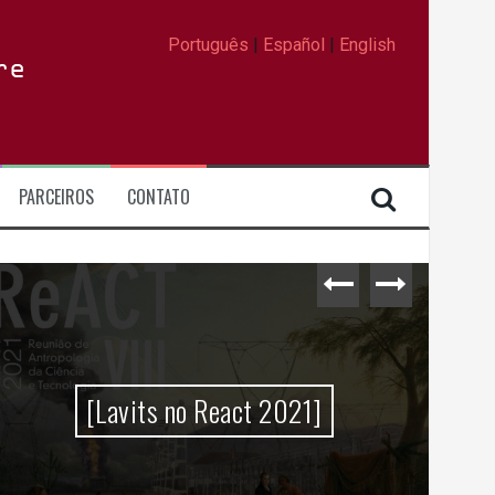
Português
|
Español
|
English
re
PARCEIROS
CONTATO
[Lavits no React 2021]
Da