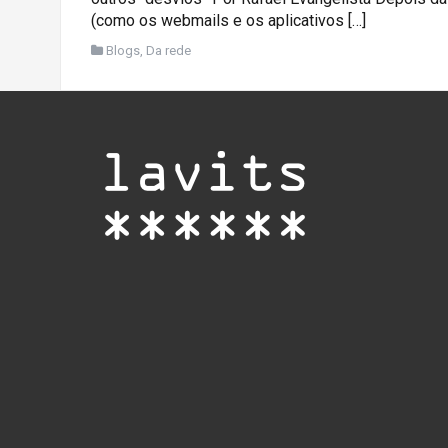
(como os webmails e os aplicativos […]
Blogs
,
Da rede