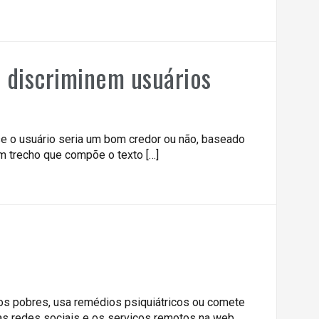
 discriminem usuários
se o usuário seria um bom credor ou não, baseado
m trecho que compõe o texto […]
os pobres, usa remédios psiquiátricos ou comete
as redes sociais e os serviços remotos na web