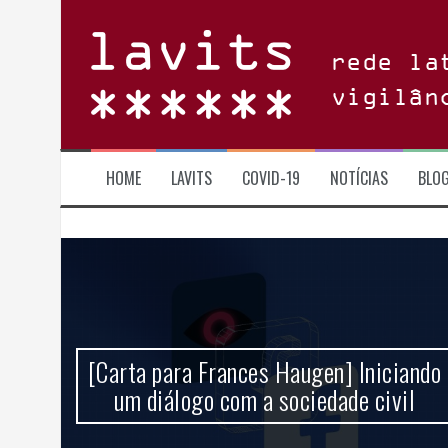
Skip
to
content
rede la
vigilân
HOME
LAVITS
COVID-19
NOTÍCIAS
BLO
 um
[Carta para Frances Haugen] Iniciando
ncia
um diálogo com a sociedade civil
l