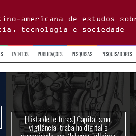
tino-americana de estudos sob
cia, tecnologia e sociedade
GS
EVENTOS
PUBLICAÇÕES
PESQUISAS
PESQUISADORES
[Lista de leituras] Capitalismo,
vigilância, trabalho digital e
precaridade, por Nahema Falleiros