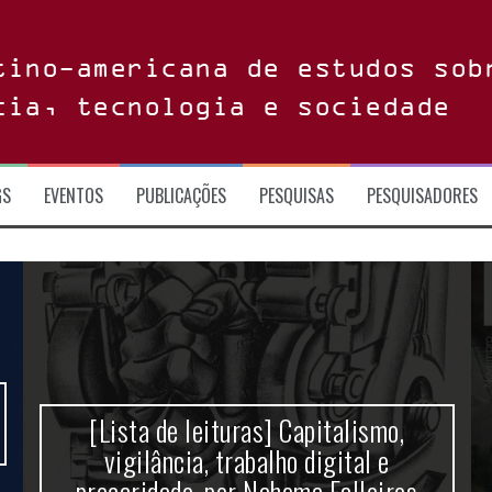
tino-americana de estudos sob
cia, tecnologia e sociedade
GS
EVENTOS
PUBLICAÇÕES
PESQUISAS
PESQUISADORES
[Lista de leituras] Capitalismo,
vigilância, trabalho digital e
precaridade, por Nahema Falleiros