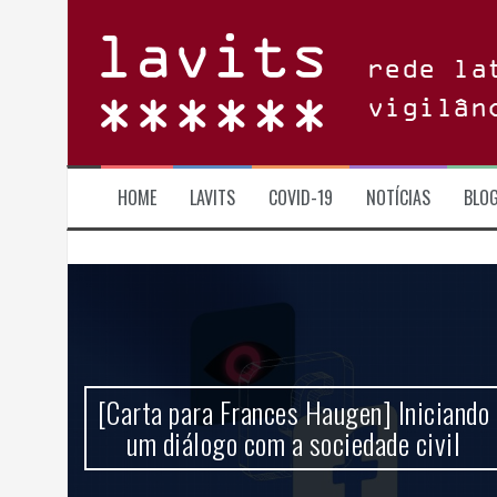
Skip
to
content
rede la
vigilân
HOME
LAVITS
COVID-19
NOTÍCIAS
BLO
 um
[Carta para Frances Haugen] Iniciando
ncia
um diálogo com a sociedade civil
l