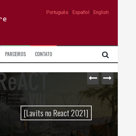
Português
|
Español
|
English
re
PARCEIROS
CONTATO
[Lavits no React 2021]
Da