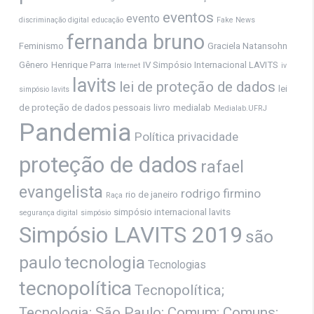
eventos
evento
discriminação digital
educação
Fake News
fernanda bruno
Feminismo
Graciela Natansohn
Gênero
Henrique Parra
IV Simpósio Internacional LAVITS
Internet
iv
lavits
lei de proteção de dados
lei
simpósio lavits
de proteção de dados pessoais
livro
medialab
Medialab.UFRJ
Pandemia
Política
privacidade
proteção de dados
rafael
evangelista
rodrigo firmino
rio de janeiro
Raça
simpósio internacional lavits
segurança digital
simpósio
Simpósio LAVITS 2019
são
paulo
tecnologia
Tecnologias
tecnopolítica
Tecnopolítica;
Tecnologia; São Paulo; Comum; Comuns;