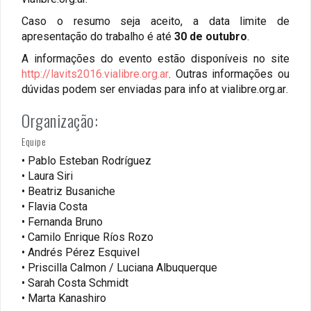
Caso o resumo seja aceito, a data limite de
apresentação do trabalho é até
30 de
outubro
.
A
informa
ções do evento estão disponíveis no site
http://lavits2016.vialibre.org.ar
.
Outras i
nform
ações ou
dúvidas podem ser enviadas para
info at vialibre.org.ar
.
Organização:
Equipe
• Pablo Esteban Rodríguez
• Laura Siri
• Beatriz Busaniche
• Flavia Costa
• Fernanda Bruno
• Camilo Enrique Ríos Rozo
• Andrés Pérez Esquivel
• Priscilla Calmon / Luciana Albuquerque
• Sarah Costa Schmidt
• Marta Kanashiro