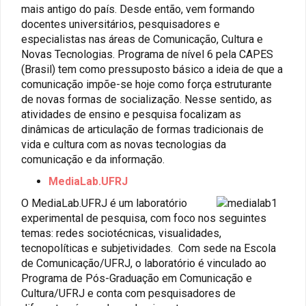
ventana
mais antigo do país. Desde então, vem formando
nueva
docentes universitários, pesquisadores e
especialistas nas áreas de Comunicação, Cultura e
Novas Tecnologias. Programa de nível 6 pela CAPES
(Brasil) tem como pressuposto básico a ideia de que a
comunicação impõe-se hoje como força estruturante
de novas formas de socialização. Nesse sentido, as
atividades de ensino e pesquisa focalizam as
dinâmicas de articulação de formas tradicionais de
vida e cultura com as novas tecnologias da
comunicação e da informação.
Abrir
MediaLab.UFRJ
en
O MediaLab.UFRJ é um laboratório
una
experimental de pesquisa, com foco nos seguintes
ventana
temas: redes sociotécnicas, visualidades,
nueva
tecnopolíticas e subjetividades. Com sede na Escola
de Comunicação/UFRJ, o laboratório é vinculado ao
Programa de Pós-Graduação em Comunicação e
Cultura/UFRJ e conta com pesquisadores de