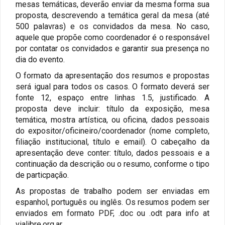
mesas temáticas, deverão enviar da mesma forma sua
proposta, descrevendo a temática geral da mesa (até
500 palavras) e os convidados da mesa. No caso,
aquele que propõe como coordenador é o responsável
por contatar os convidados e garantir sua presença no
dia do evento.
O formato da apresentação dos resumos e propostas
será igual para todos os casos. O formato deverá ser
fonte 12, espaço entre linhas 1.5, justificado. A
proposta deve incluir: título da exposição, mesa
temática, mostra artística, ou oficina, dados pessoais
do expositor/oficineiro/coordenador (nome completo,
filiação institucional, título e email). O cabeçalho da
apresentação deve conter: título, dados pessoais e a
continuação da descrição ou o resumo, conforme o tipo
de particpação.
A
s prop
o
stas de traba
lh
o p
o
de
m
ser enviadas em
espanhol, port
uguês ou inglês
.
O
s resumos podem ser
enviados
em
formato PDF, .doc o
u
.odt
para
info
at
vialibre.org.ar
.