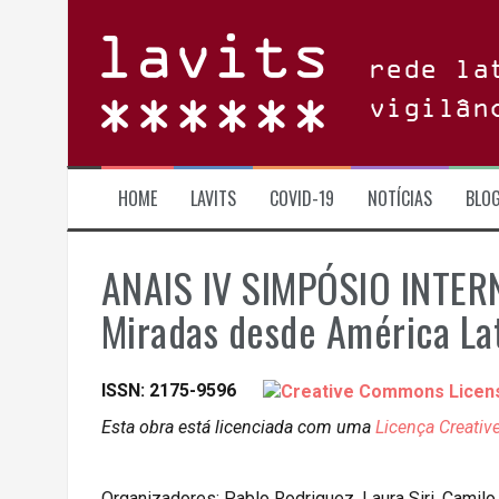
Skip
to
content
rede la
vigilân
HOME
LAVITS
COVID-19
NOTÍCIAS
BLO
ANAIS IV SIMPÓSIO INTERN
Miradas desde América La
ISSN: 2175-9596
Esta obra está licenciada com uma
Licença Creativ
Organizadores: Pablo Rodriguez, Laura Siri, Camil