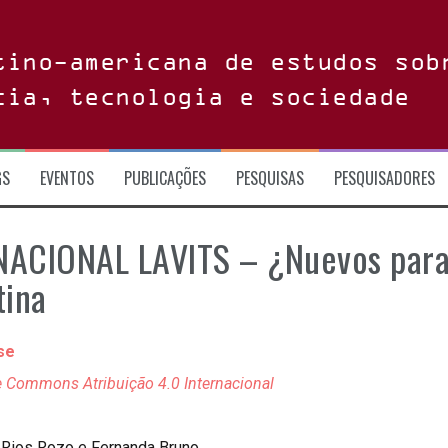
tino-americana de estudos sob
cia, tecnologia e sociedade
GS
EVENTOS
PUBLICAÇÕES
PESQUISAS
PESQUISADORES
ACIONAL LAVITS – ¿Nuevos parad
tina
e Commons Atribuição 4.0 Internacional
o Rios Rozo e Fernanda Bruno