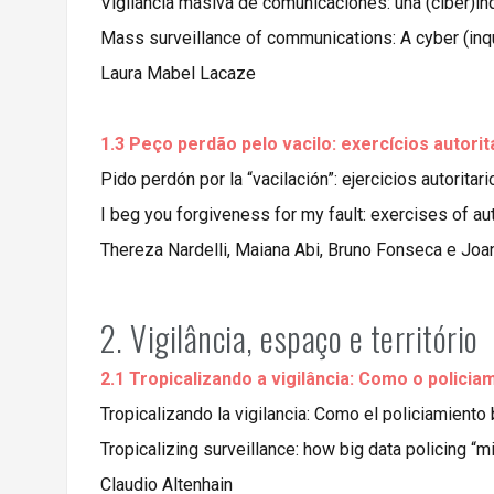
Vigilancia masiva de comunicaciones: una (ciber)in
Mass surveillance of communications: A cyber (inqu
Laura Mabel Lacaze
1.3 Peço perdão pelo vacilo: exercícios autor
Pido perdón por la “vacilación”: ejercicios autori
I beg you forgiveness for my fault: exercises of a
Thereza Nardelli, Maiana Abi, Bruno Fonseca e Joan
2. Vigilância, espaço e território
2.1 Tropicalizando a vigilância: Como o polici
Tropicalizando la vigilancia: Como el policiamiento
Tropicalizing surveillance: how big data policing “
Claudio Altenhain