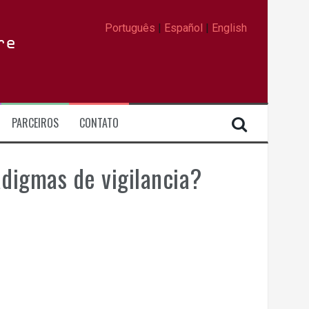
Português
|
Español
|
English
re
PARCEIROS
CONTATO
igmas de vigilancia?