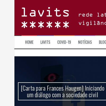
Skip
to
content
rede la
vigilân
HOME
LAVITS
COVID-19
NOTÍCIAS
BLO
 um
[Carta para Frances Haugen] Iniciando
ncia
um diálogo com a sociedade civil
l