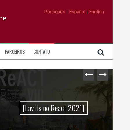
Português
|
Español
|
English
re
PARCEIROS
CONTATO
[Lavits no React 2021]
Da