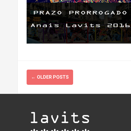
Posts
←
OLDER POSTS
navigation