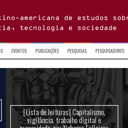
tino-americana de estudos sob
cia, tecnologia e sociedade
GS
EVENTOS
PUBLICAÇÕES
PESQUISAS
PESQUISADORES
[Lista de leituras] Capitalismo,
vigilância, trabalho digital e
precaridade, por Nahema Falleiros