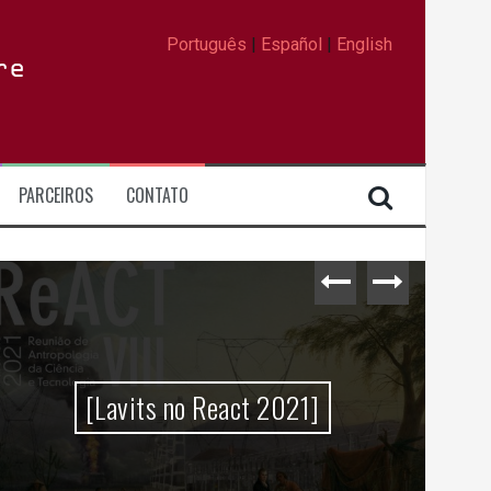
Português
|
Español
|
English
re
PARCEIROS
CONTATO
[Lavits no React 2021]
Da