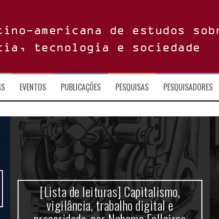
tino-americana de estudos sob
cia, tecnologia e sociedade
GS
EVENTOS
PUBLICAÇÕES
PESQUISAS
PESQUISADORES
[Lista de leituras] Capitalismo,
vigilância, trabalho digital e
precaridade, por Nahema Falleiros