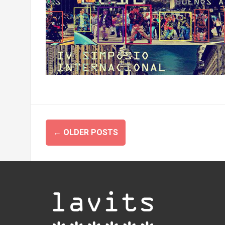
Posts
←
OLDER POSTS
navigation