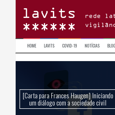
Skip
to
content
rede la
vigilân
HOME
LAVITS
COVID-19
NOTÍCIAS
BLO
 um
[Carta para Frances Haugen] Iniciando
ncia
um diálogo com a sociedade civil
l