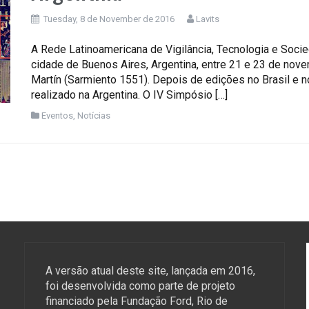
Tuesday, 8 de November de 2016
Lavits
A Rede Latinoamericana de Vigilância, Tecnologia e Socie
cidade de Buenos Aires, Argentina, entre 21 e 23 de nove
Martín (Sarmiento 1551). Depois de edições no Brasil e 
realizado na Argentina. O IV Simpósio […]
Eventos
,
Notícias
A versão atual deste site, lançada em 2016,
foi desenvolvida como parte de projeto
financiado pela Fundação Ford, Rio de