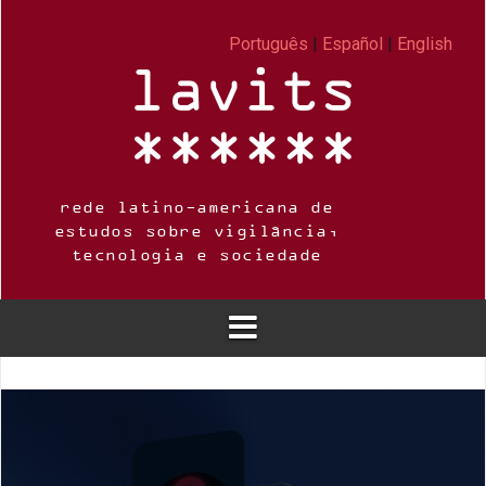
Skip
to
Português
|
Español
|
English
content
rede latino-americana de
estudos sobre vigilância,
tecnologia e sociedade