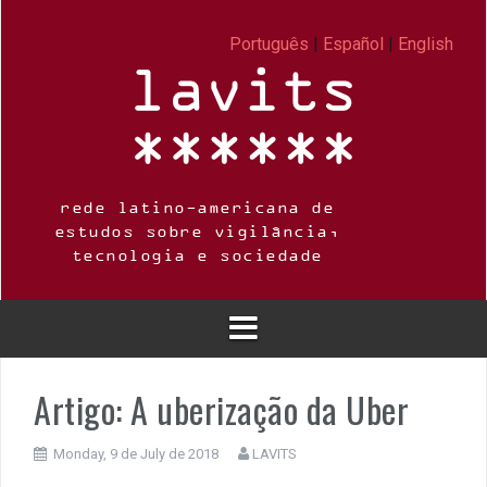
Skip
to
Português
|
Español
|
English
content
rede latino-americana de
estudos sobre vigilância,
tecnologia e sociedade
Artigo: A uberização da Uber
Monday, 9 de July de 2018
LAVITS