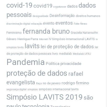
covid-19
dados
covid19
dados
crypotorave
pessoais
Desinformação
direitos humanos
desigualdade
eventos
evento
discriminação digital
educação
Fake News
fernanda bruno
Feminismo
Graciela Natansohn
Gênero
Henrique Parra
IV Simpósio Internacional LAVITS
Internet
iv
lavits
lei de proteção de dados
lei
simpósio lavits
de proteção de dados pessoais
livro
medialab
Medialab.UFRJ
Pandemia
Política
privacidade
proteção de dados
rafael
evangelista
rodrigo firmino
rio de janeiro
Raça
simpósio internacional lavits
segurança digital
simpósio
Simpósio LAVITS 2019
são
paulo
tecnologia