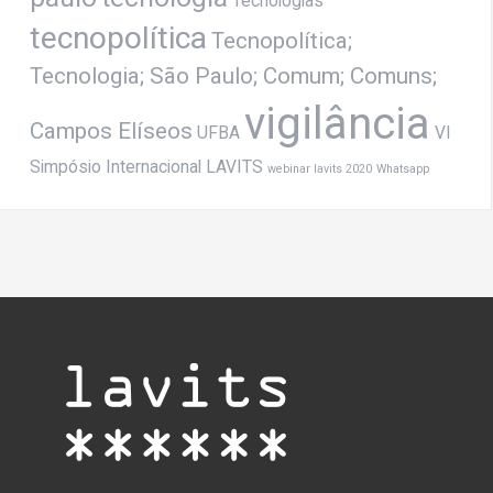
Tecnologias
tecnopolítica
Tecnopolítica;
Tecnologia; São Paulo; Comum; Comuns;
vigilância
Campos Elíseos
UFBA
VI
Simpósio Internacional LAVITS
webinar lavits 2020
Whatsapp