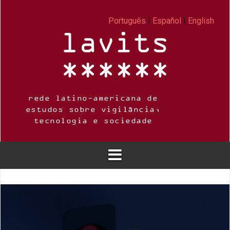
Skip
to
Português
|
Español
|
English
content
rede latino-americana de
estudos sobre vigilância,
tecnologia e sociedade